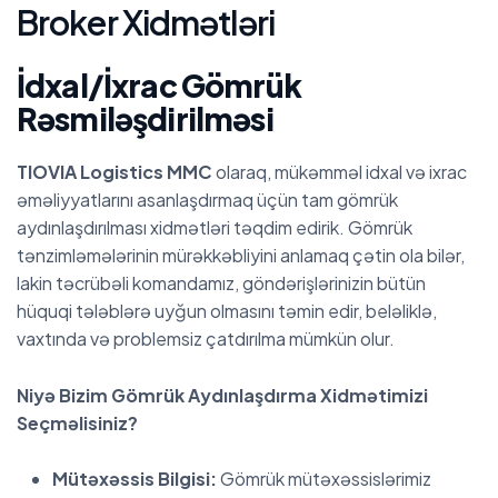
B
r
o
k
e
r
X
i
d
m
ə
t
l
ə
r
i
İdxal/İxrac Gömrük
Rəsmiləşdirilməsi
TIOVIA Logistics MMC
olaraq, mükəmməl idxal və ixrac
əməliyyatlarını asanlaşdırmaq üçün tam gömrük
aydınlaşdırılması xidmətləri təqdim edirik. Gömrük
tənzimləmələrinin mürəkkəbliyini anlamaq çətin ola bilər,
lakin təcrübəli komandamız, göndərişlərinizin bütün
hüquqi tələblərə uyğun olmasını təmin edir, beləliklə,
vaxtında və problemsiz çatdırılma mümkün olur.
Niyə Bizim Gömrük Aydınlaşdırma Xidmətimizi
Seçməlisiniz?
Mütəxəssis Bilgisi:
Gömrük mütəxəssislərimiz