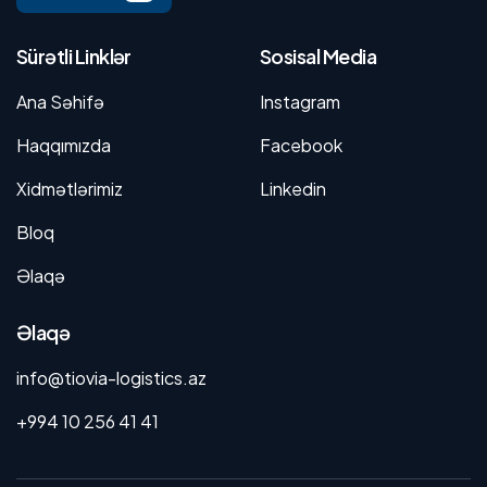
Sürətli Linklər
Sosisal Media
Ana Səhifə
Instagram
Haqqımızda
Facebook
Xidmətlərimiz
Linkedin
Bloq
Əlaqə
Əlaqə
info@tiovia-logistics.az
+994 10 256 41 41