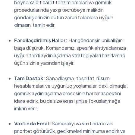
beynəlxalq ticarət tənzimləmələri və gömrük
prosedurlarında yaxşı təcrübəyə malikdir,
göndərişlərinizin bütün zəruri tələblərə uyğun
olmasını təmin edir.
Fərdiləşdirilmiş Həllər:
Hər göndərişin unikallığını
başa düşürük. Komandamız, spesifik ehtiyaclarınıza
uyğun fərdi aydınlaşdırma strategiyaları hazırlamaq
üçün sizinlə yaxından işləyir.
Tam Dəstək:
Sənədləşmə, təsnifat, rüsum
hesablamaları və uyğunluq yoxlamaları daxil olmaqla,
gömrük aydınlaşdırma prosesinin hər bir aspektini
idarə edirik, bu da sizə əsas işinizə fokuslanmağa
imkan verir.
Vaxtında Emal:
Səmərəliyi və vaxtında icranı
prioritet götürürük, gecikmələri minimuma endirir və