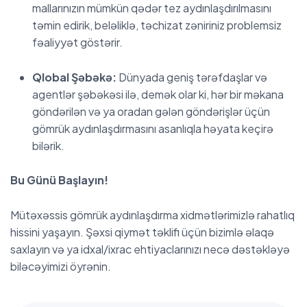
mallarınızın mümkün qədər tez aydınlaşdırılmasını
təmin edirik, beləliklə, təchizat zəniriniz problemsiz
fəaliyyət göstərir.
Qlobal Şəbəkə:
Dünyada geniş tərəfdaşlar və
agentlər şəbəkəsi ilə, demək olar ki, hər bir məkana
göndərilən və ya oradan gələn göndərişlər üçün
gömrük aydınlaşdırmasını asanlıqla həyata keçirə
bilərik.
Bu Günü Başlayın!
Mütəxəssis gömrük aydınlaşdırma xidmətlərimizlə rahatlıq
hissini yaşayın. Şəxsi qiymət təklifi üçün bizimlə əlaqə
saxlayın və ya idxal/ixrac ehtiyaclarınızı necə dəstəkləyə
biləcəyimizi öyrənin.