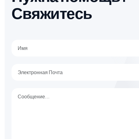
С
в
я
ж
и
т
е
с
ь