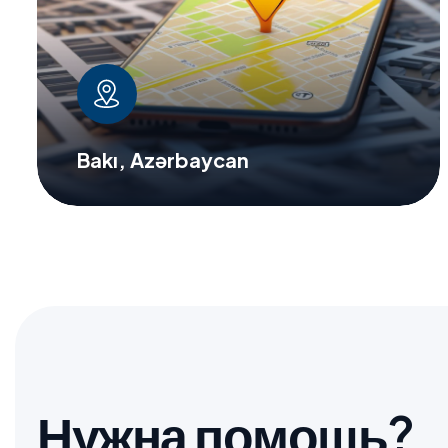
Bakı, Azərbaycan
Н
у
ж
н
а
п
о
м
о
щ
ь
?