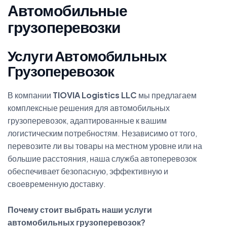
А
в
т
о
м
о
б
и
л
ь
н
ы
е
г
р
у
з
о
п
е
р
е
в
о
з
к
и
Услуги Автомобильных
Грузоперевозок
В компании
TIOVIA Logistics LLC
мы предлагаем
комплексные решения для автомобильных
грузоперевозок, адаптированные к вашим
логистическим потребностям. Независимо от того,
перевозите ли вы товары на местном уровне или на
большие расстояния, наша служба автоперевозок
обеспечивает безопасную, эффективную и
своевременную доставку.
Почему стоит выбрать наши услуги
автомобильных грузоперевозок?